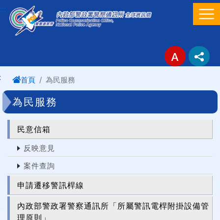
進入內容區塊
:::
:
首頁
為民服務
為民服務
民意信箱
反映意見
案件查詢
申請遷移警訊桿線
內政部警政署警察通訊所「所屬警訊電桿附掛設備管
理原則」