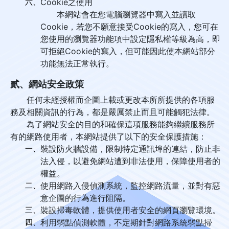
六、
Cookie之使用
本網站會在您電腦瀏覽器中寫入並讀取
Cookie，若您不願意接受Cookie的寫入，您可在
您使用的瀏覽器功能項中設定隱私權等級為高，即
可拒絕Cookie的寫入，但可能因此使本網站部分
功能無法正常執行。
貳、網站安全政策
任何未經授權而企圖上載或更改本所所提供的各項服
務及相關資訊的行為，都是嚴厲禁止而且可能觸犯法律。
為了網站安全的目的和確保這項服務能夠繼續服務所
有的網路使用者，本網站提供了以下的安全保護措施：
一、
裝設防火牆設備，限制特定通訊埠的連結，防止非
法入侵，以避免網站遭到非法使用，保障使用者的
權益。
二、
使用網路入侵偵測系統，監控網路流量，並對有惡
意企圖的行為進行阻隔。
三、
裝設掃毒軟體，提供使用者安全的網頁瀏覽環境。
四、
利用弱點偵測軟體，不定期針對網路系統弱點掃